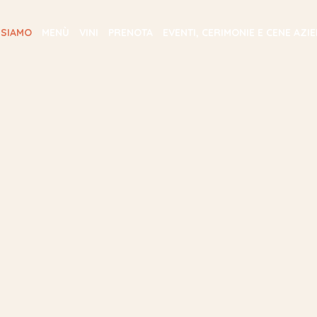
 SIAMO
MENÙ
VINI
PRENOTA
EVENTI, CERIMONIE E CENE AZI